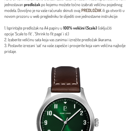
jednostavan
predložak
po kojemu možete točno izabrati veličinu pojedinog
modela. Dovoljno je na vaše računalo skinuti ovaj
PREDLOŽAK
ili ga otvoriti u
novom prozoru u web pregledniku te slijediti ove jednostavne instrukcije:
1. Isprintajte predložak na A4 papiru u
100% veličini (Scale)
(isključiti
opcije 'Scale to fit' , 'Shrink to fit page' i sl.)
2. Izaberite veličinu sata koja vas zanima i izrežite predložak škarama.
3. Postavite izrezani ‘sat’ na vaše zapešće i provjerite koja vam veličina najbolje
pristaje.