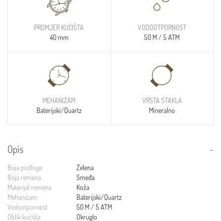
PROMJER KUĆIŠTA
VODOOTPORNOST
40 mm
50 M / 5 ATM
MEHANIZAM
VRSTA STAKLA
Baterijski/Quartz
Mineralno
Opis
Boja podloge
Zelena
Boja remena
Smeđa
Materijal remena
Koža
Mehanizam
Baterijski/Quartz
Vodootpornost
50 M / 5 ATM
Oblik kućišta
Okruglo