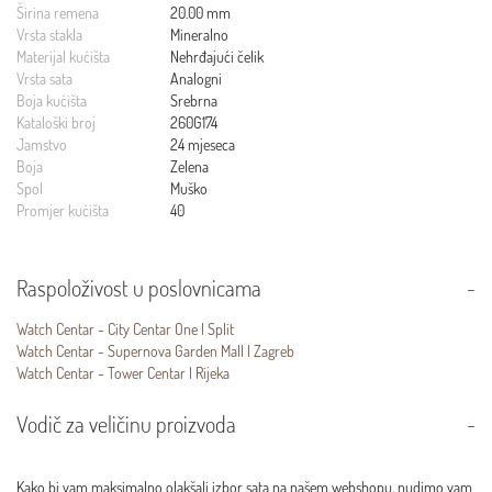
Širina remena
20.00 mm
Vrsta stakla
Mineralno
Materijal kućišta
Nehrđajući čelik
Vrsta sata
Analogni
Boja kućišta
Srebrna
Kataloški broj
260G174
Jamstvo
24 mjeseca
Boja
Zelena
Spol
Muško
Promjer kućišta
40
Raspoloživost u poslovnicama
Watch Centar - City Centar One | Split
Watch Centar - Supernova Garden Mall | Zagreb
Watch Centar - Tower Centar | Rijeka
Vodič za veličinu proizvoda
Kako bi vam maksimalno olakšali izbor sata na našem webshopu, nudimo vam