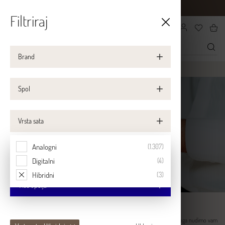
VAŠ SERVIS
KONTAKT
POSLOVNICE
Filtriraj
Brand
WatchCentar
SATOVI
SATOVI MUŠKI
Spol
Vrsta sata
Analogni
(1.307)
20 - 90 €
Digitalni
(4)
Hibridni
(3)
Više opcija
Ništa ne govori o muškarcu i njegovom karakteru kao sat koji nosi. Iz tog razloga nudimo vam