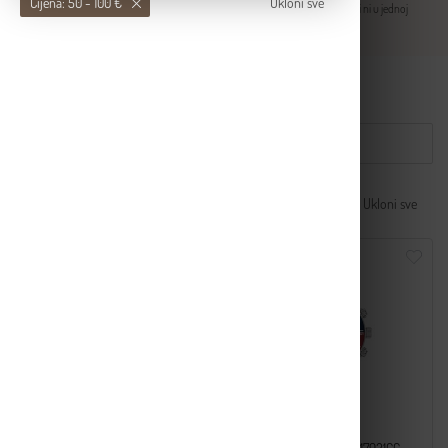
Cijena: 50 - 100 €
Ukloni sve
Posebni modeli dostupni
samo u internetskoj trgovini
- ne mogu se pronaći ni u jednoj
našoj poslovnici. Otkrijte posebne satove koji se ističu stilom i ekskluzivnošću.
WEB ONLY
POREDAK
FILTRIRAJ
Grupa: WEB ONLY
Cijena: 50 - 100 €
Ukloni sve
-50%
-50%
WEB ONLY
WEB ONLY