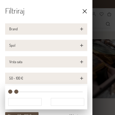
VAŠ SERVIS
KONTAKT
POSLOVNICE
Filtriraj
Brand
WatchCentar
WEB ONLY
Spol
Vrsta sata
50 - 100 €
Više opcija