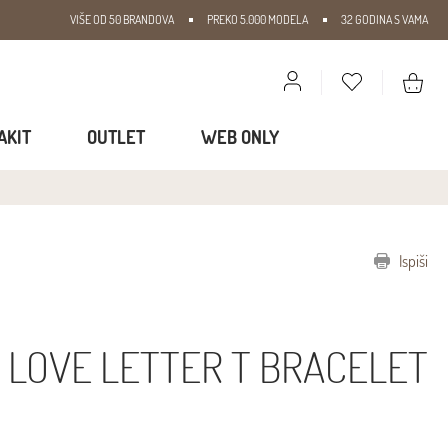
VIŠE OD 50 BRANDOVA
PREKO 5.000 MODELA
32 GODINA S VAMA
AKIT
OUTLET
WEB ONLY
Ispiši
 LOVE LETTER T BRACELET