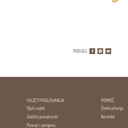
PODIJELI
UVJETI POSLOVANJA
POMOĆ
Opći uvjeti
Česta pitanja
Zaštita privatnosti
Kontakt
Povrat i zamjena