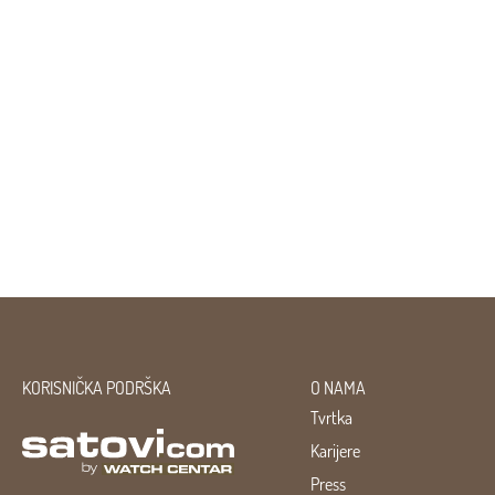
KORISNIČKA PODRŠKA
O NAMA
Tvrtka
Karijere
Press