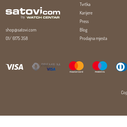
Tvrtka
Karijere
Press
shop@satovi.com
Blog
01/ 6175 358
Prodajna mjesta
Cop