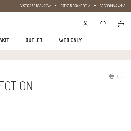
VIŠE OD 50 BRANDOVA
PREKO 5.000 MODELA
32 GODINA S VAMA
AKIT
OUTLET
WEB ONLY
Ispiši
ECTION