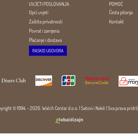
UVJETI POSLOVANJA
POMOĆ
Opći uvjeti
Česta pitanja
Zaštita privatnosti
Kontakt
Povrat i zamjena
Plaćanje i dostava
RASKID UGOVORA
yright © 1994. - 2026. Watch Centar d.o.o. |
Satovi
i
Nakit
| Sva prava pridr