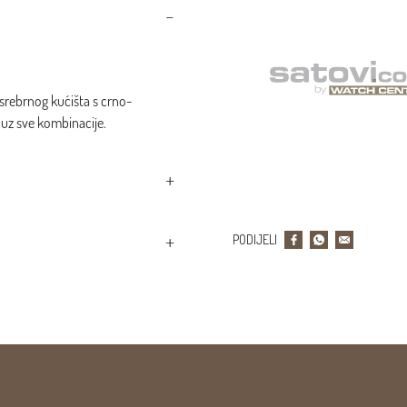
 srebrnog kućišta s crno-
 uz sve kombinacije.
PODIJELI