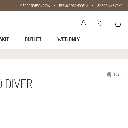
VIŠE OD 50 BRANDOVA
PREKO 5.000 MODELA
32 GODINA S VAMA
AKIT
OUTLET
WEB ONLY
Ispiši
O DIVER
€