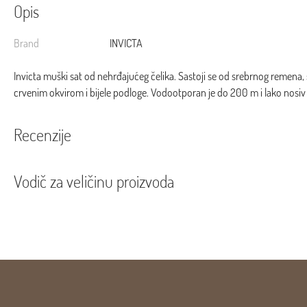
Opis
Brand
INVICTA
Invicta muški sat od nehrđajućeg čelika. Sastoji se od srebrnog remena,
crvenim okvirom i bijele podloge. Vodootporan je do 200 m i lako nosiv
Recenzije
Vodič za veličinu proizvoda