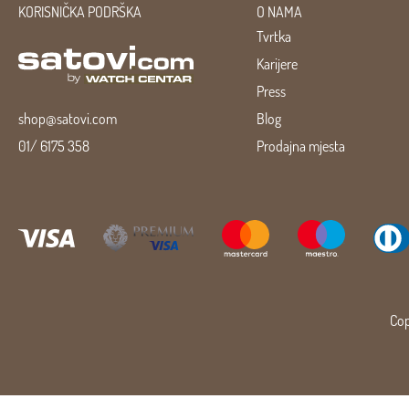
KORISNIČKA PODRŠKA
O NAMA
Tvrtka
Karijere
Press
shop@satovi.com
Blog
01/ 6175 358
Prodajna mjesta
Cop