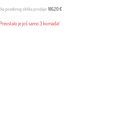
etka posebnog oblika prodaje:
186,20 €
Preostalo je još samo 3 komada!