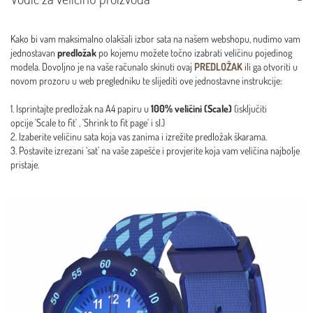
Kako bi vam maksimalno olakšali izbor sata na našem webshopu, nudimo vam
jednostavan
predložak
po kojemu možete točno izabrati veličinu pojedinog
modela. Dovoljno je na vaše računalo skinuti ovaj
PREDLOŽAK
ili ga otvoriti u
novom prozoru u web pregledniku te slijediti ove jednostavne instrukcije:
1. Isprintajte predložak na A4 papiru u
100% veličini (Scale)
(isključiti
opcije 'Scale to fit' , 'Shrink to fit page' i sl.)
2. Izaberite veličinu sata koja vas zanima i izrežite predložak škarama.
3. Postavite izrezani ‘sat’ na vaše zapešće i provjerite koja vam veličina najbolje
pristaje.