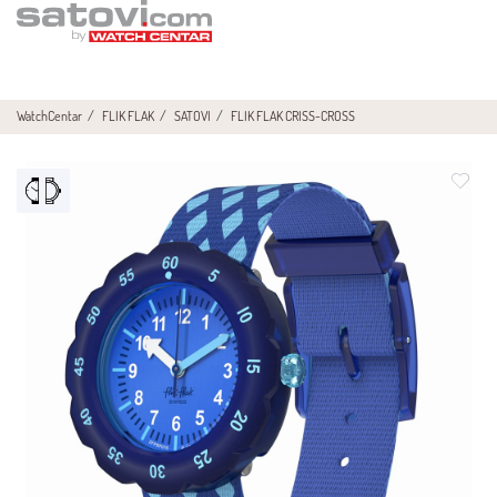
WatchCentar
FLIK FLAK
SATOVI
FLIK FLAK CRISS-CROSS