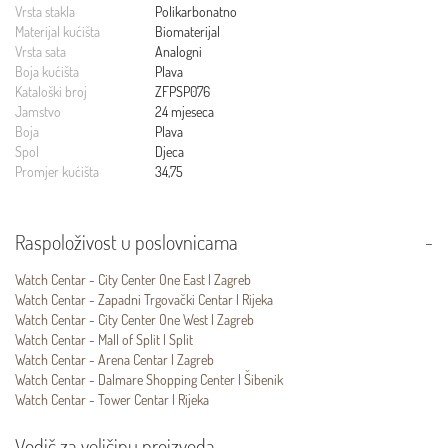
Vrsta stakla
Polikarbonatno
Materijal kućišta
Biomaterijal
Vrsta sata
Analogni
Boja kućišta
Plava
Kataloški broj
ZFPSP076
Jamstvo
24 mjeseca
Boja
Plava
Spol
Djeca
Promjer kućišta
34,75
Raspoloživost u poslovnicama
Watch Centar - City Center One East | Zagreb
Watch Centar - Zapadni Trgovački Centar | Rijeka
Watch Centar - City Center One West | Zagreb
Watch Centar - Mall of Split | Split
Watch Centar - Arena Centar | Zagreb
Watch Centar - Dalmare Shopping Center | Šibenik
Watch Centar - Tower Centar | Rijeka
Vodič za veličinu proizvoda