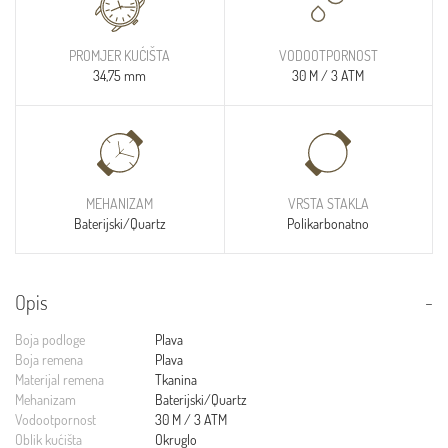
PROMJER KUĆIŠTA
VODOOTPORNOST
34,75 mm
30 M / 3 ATM
MEHANIZAM
VRSTA STAKLA
Baterijski/Quartz
Polikarbonatno
Opis
Boja podloge
Plava
Boja remena
Plava
Materijal remena
Tkanina
Mehanizam
Baterijski/Quartz
Vodootpornost
30 M / 3 ATM
Oblik kućišta
Okruglo