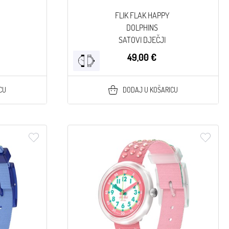
FLIK FLAK HAPPY
DOLPHINS
SATOVI DJEČJI
49,00 €
CU
DODAJ U KOŠARICU