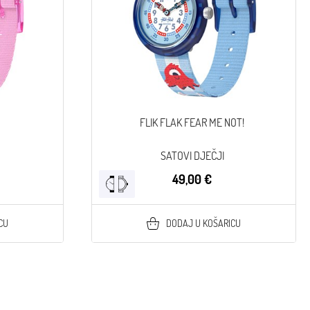
FLIK FLAK FEAR ME NOT!
SATOVI DJEČJI
49,00 €
CU
DODAJ U KOŠARICU