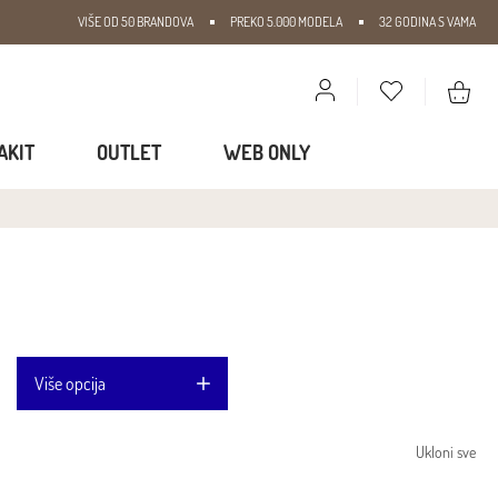
VIŠE OD 50 BRANDOVA
PREKO 5.000 MODELA
32 GODINA S VAMA
AKIT
OUTLET
WEB ONLY
Više opcija
Ukloni sve