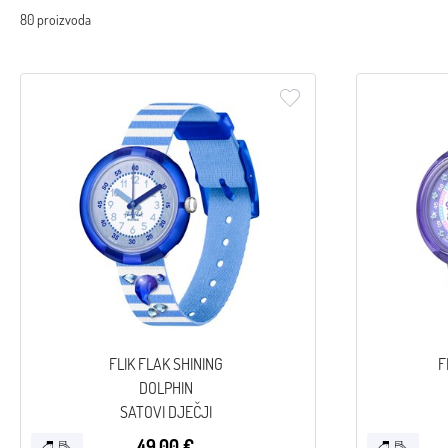
80 proizvoda
FLIK FLAK SHINING
F
DOLPHIN
SATOVI DJEČJI
49,00 €