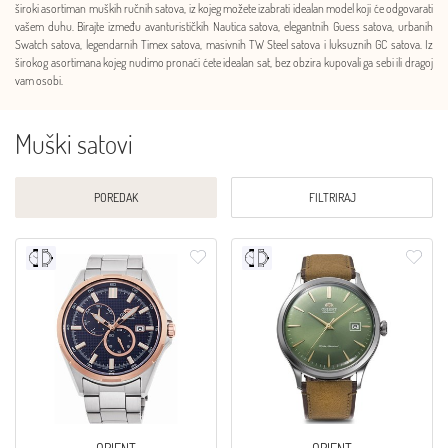
široki asortiman muških ručnih satova, iz kojeg možete izabrati idealan model koji će odgovarati
vašem duhu. Birajte između avanturističkih Nautica satova, elegantnih Guess satova, urbanih
Swatch satova, legendarnih Timex satova, masivnih TW Steel satova i luksuznih GC satova. Iz
širokog asortimana kojeg nudimo pronaći ćete idealan sat, bez obzira kupovali ga sebi ili dragoj
vam osobi.
Muški satovi
POREDAK
FILTRIRAJ