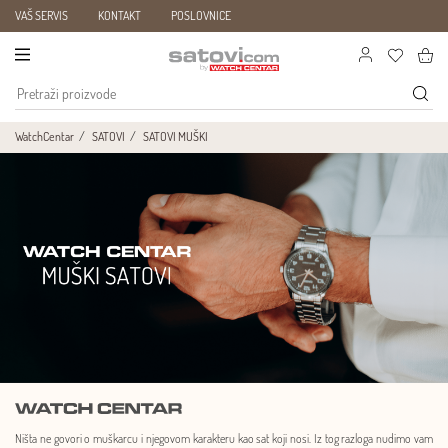
VAŠ SERVIS
KONTAKT
POSLOVNICE
WatchCentar
SATOVI
SATOVI MUŠKI
Ništa ne govori o muškarcu i njegovom karakteru kao sat koji nosi. Iz tog razloga nudimo vam