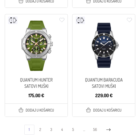
DODAJ U KOŠARICU
DODAJ U KOŠARICU
QUANTUM HUNTER
QUANTUM BARACUDA
SATOVI MUŠKI
SATOVI MUŠKI
175,00 €
229,00 €
DODAJ U KOŠARICU
DODAJ U KOŠARICU
1
2
3
4
5
…
56