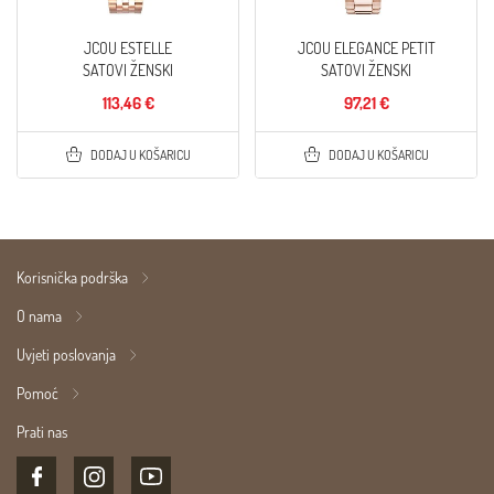
JCOU ESTELLE
JCOU ELEGANCE PETIT
SATOVI ŽENSKI
SATOVI ŽENSKI
113,46 €
97,21 €
DODAJ U KOŠARICU
DODAJ U KOŠARICU
Korisnička podrška
O nama
Uvjeti poslovanja
Pomoć
Prati nas