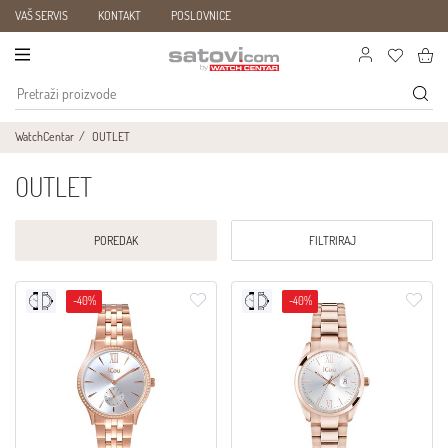
VAŠ SERVIS
KONTAKT
POSLOVNICE
WatchCentar
OUTLET
OUTLET
POREDAK
FILTRIRAJ
-40%
-40%