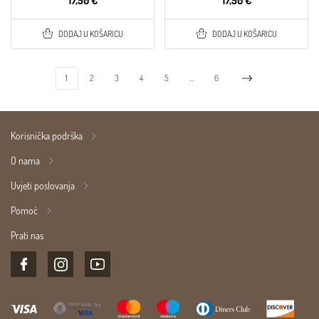
17,50 €
17,50 €
DODAJ U KOŠARICU
DODAJ U KOŠARICU
1
2
3
4
5
…
6
Korisnička podrška
O nama
Uvjeti poslovanja
Pomoć
Prati nas