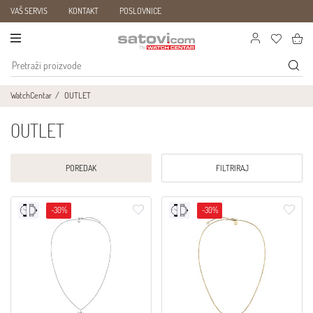
VAŠ SERVIS
KONTAKT
POSLOVNICE
WatchCentar
OUTLET
OUTLET
POREDAK
FILTRIRAJ
-30%
-30%