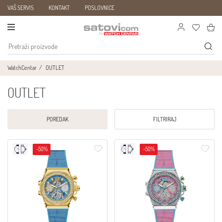
VAŠ SERVIS
KONTAKT
POSLOVNICE
WatchCentar
OUTLET
OUTLET
POREDAK
FILTRIRAJ
-50%
-50%