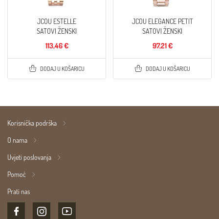
JCOU ESTELLE
JCOU ELEGANCE PETIT
SATOVI ŽENSKI
SATOVI ŽENSKI
113,46 €
97,21 €
DODAJ U KOŠARICU
DODAJ U KOŠARICU
Korisnička podrška
O nama
Uvjeti poslovanja
Pomoć
Prati nas