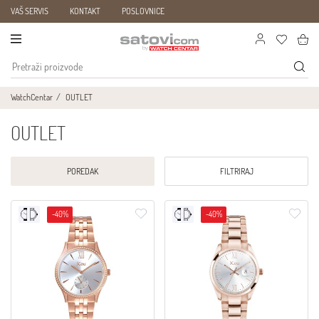
VAŠ SERVIS
KONTAKT
POSLOVNICE
WatchCentar
OUTLET
OUTLET
POREDAK
FILTRIRAJ
-40%
-40%