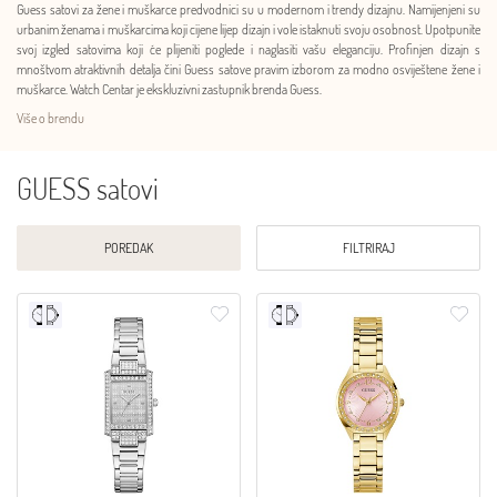
Guess satovi za žene i muškarce predvodnici su u modernom i trendy dizajnu. Namijenjeni su
urbanim ženama i muškarcima koji cijene lijep dizajn i vole istaknuti svoju osobnost. Upotpunite
svoj izgled satovima koji će plijeniti poglede i naglasiti vašu eleganciju. Profinjen dizajn s
mnoštvom atraktivnih detalja čini Guess satove pravim izborom za modno osviještene žene i
muškarce. Watch Centar je ekskluzivni zastupnik brenda Guess.
Više o brendu
GUESS satovi
POREDAK
FILTRIRAJ