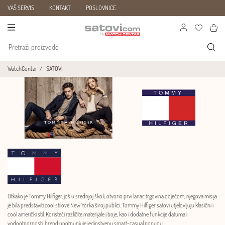
VAŠ SERVIS
KONTAKT
POSLOVNICE
WatchCentar
SATOVI
Otkako je Tommy Hilfiger, još u srednjoj školi, otvorio prvi lanac trgovina odjećom, njegova misija
je bila predstaviti cool stilove New Yorka široj publici. Tommy Hilfiger satovi utjelovljuju klasični i
cool američki stil. Koristeći različite materijale i boje, kao i dodatne funkcije datuma i
vodootpornosti, brend upotpunjuje jedinstvenu smart-casual ponudu.