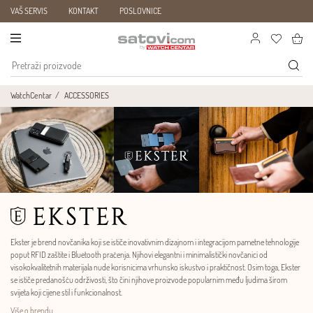
VAŠ SERVIS
KONTAKT
POSLOVNICE
WatchCentar
ACCESSORIES
Ekster je brend novčanika koji se ističe inovativnim dizajnom i integracijom pametne tehnologije
poput RFID zaštite i Bluetooth praćenja. Njihovi elegantni i minimalistički novčanici od
visokokvalitetnih materijala nude korisnicima vrhunsko iskustvo i praktičnost. Osim toga, Ekster
se ističe predanošću održivosti, što čini njihove proizvode popularnim među ljudima širom
svijeta koji cijene stil i funkcionalnost.
Više o brendu