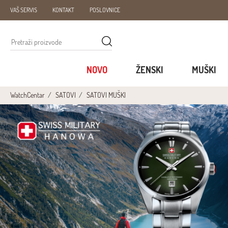
VAŠ SERVIS
KONTAKT
POSLOVNICE
NOVO
ŽENSKI
MUŠKI
WatchCentar
SATOVI
SATOVI MUŠKI