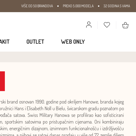
VIŠE OD 50 BRANDOVA
PREKO 5.000 MODELA
32 GODINA S VAMA
AKIT
OUTLET
WEB ONLY
arski brand osnovan 1990. godine pod okriljem Hanowe, branda kojeg
upružnici Hans i Elisabeth Noll u Bielu, švicarskom gradu poznatom po
vođača satova. Swiss Military Hanowa se profilirao kao sofisticirani
im, sportskim satovima po pristupačnim cijenama. Oni kombiniraju
skim, energičnim dizajnom, iznimnom funkcionalnošću i izdržljivošću
zmima, a njihovi se satovi danas prodaju u više od 72 zemlje diljem