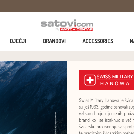
DJEČJI
BRANDOVI
ACCESSORIES
N
Swiss Military Hanowa je švic
su još 1963. godine osnovali s
velikom broju cijenjenih proiz
brand koji se istaknuo s već
švicarsku proizvodnju sa sport
te preciznim švicarskim mehani