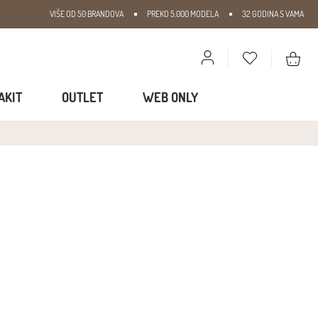
VIŠE OD 50 BRANDOVA
PREKO 5.000 MODELA
32 GODINA S VAMA
AKIT
OUTLET
WEB ONLY