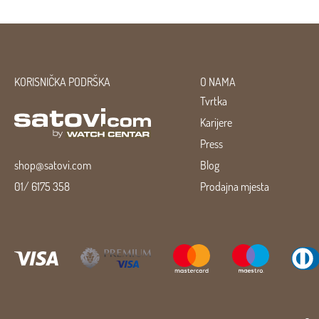
KORISNIČKA PODRŠKA
O NAMA
Tvrtka
Karijere
Press
shop@satovi.com
Blog
01/ 6175 358
Prodajna mjesta