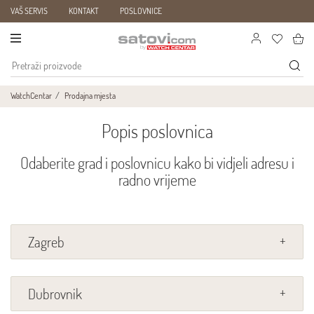
VAŠ SERVIS
KONTAKT
POSLOVNICE
WatchCentar
Prodajna mjesta
Popis poslovnica
Odaberite grad i poslovnicu kako bi vidjeli adresu i
radno vrijeme
Zagreb
Dubrovnik