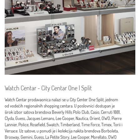
Watch Centar - City Centar One | Split
Watch Centar prodavaonica nalazi se u City Center One Split, jednom
od vodećih regionalnih shopping centara. U poslovnici dostupan je
širok izbor satova brendova Beverly Hills Polo Club, Casio, Cerruti 1881,
Clyda, Guess, Jacques Lemans, Lee Cooper, Nautica, Orient, OWO, Pierre
Lannier, Police, Rosefield, Swatch, Timberland, Time Force, Timex, Torii i
Versace. Uz satove, u ponudi je i kolekcija nakita brendova Borboleta,
Brosway, Gemini, Guess, La Petite Story, Lee Cooper, Morellato, OWO