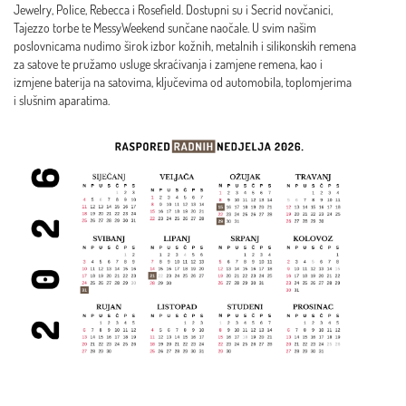
Jewelry, Police, Rebecca i Rosefield. Dostupni su i Secrid novčanici,
Tajezzo torbe te MessyWeekend sunčane naočale. U svim našim
poslovnicama nudimo širok izbor kožnih, metalnih i silikonskih remena
za satove te pružamo usluge skraćivanja i zamjene remena, kao i
izmjene baterija na satovima, ključevima od automobila, toplomjerima
i slušnim aparatima.