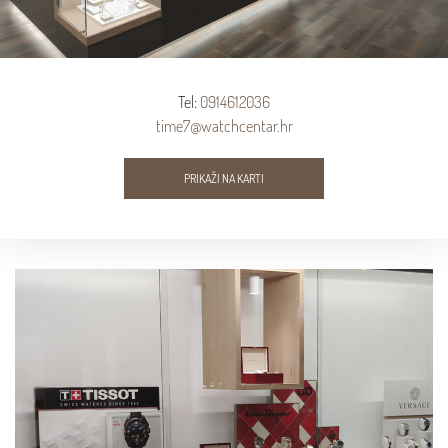
Tel:
0914612036
time7@watchcentar.hr
PRIKAŽI NA KARTI