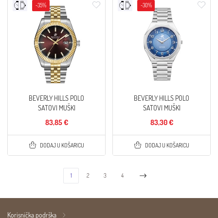
-35%
-30%
BEVERLY HILLS POLO
BEVERLY HILLS POLO
SATOVI MUŠKI
SATOVI MUŠKI
83,85 €
83,30 €
DODAJ U KOŠARICU
DODAJ U KOŠARICU
1
2
3
4
Korisnička podrška