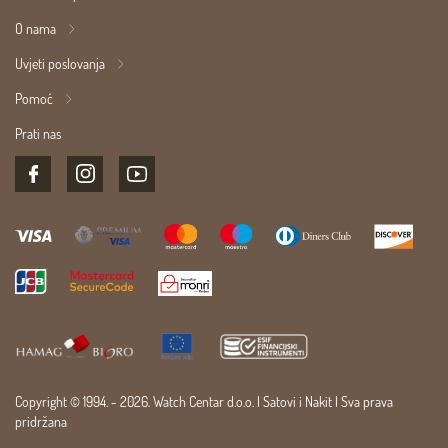
O nama
Uvjeti poslovanja
Pomoć
Prati nas
Copyright © 1994. - 2026. Watch Centar d.o.o. |
Satovi
i
Nakit
| Sva prava
pridržana