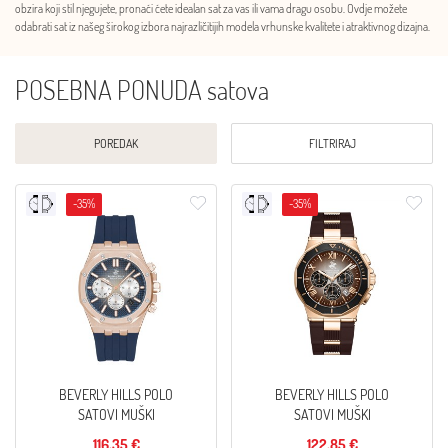
obzira koji stil njegujete, pronaći ćete idealan sat za vas ili vama dragu osobu. Ovdje možete
odabrati sat iz našeg širokog izbora najrazličitijih modela vrhunske kvalitete i atraktivnog dizajna.
POSEBNA PONUDA satova
POREDAK
FILTRIRAJ
-35%
-35%
BEVERLY HILLS POLO
BEVERLY HILLS POLO
SATOVI MUŠKI
SATOVI MUŠKI
116,35 €
122,85 €