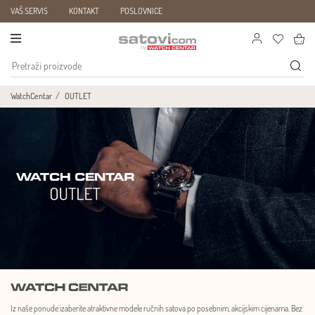
VAŠ SERVIS
KONTAKT
POSLOVNICE
WatchCentar
OUTLET
Iz naše ponude izaberite atraktivne modele ručnih satova po posebnim, akcijskim cijenama. Bez