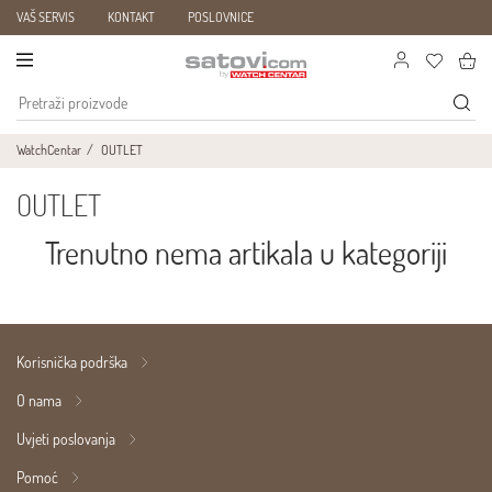
VAŠ SERVIS
KONTAKT
POSLOVNICE
WatchCentar
OUTLET
OUTLET
Trenutno nema artikala u kategoriji
Korisnička podrška
O nama
Uvjeti poslovanja
Pomoć