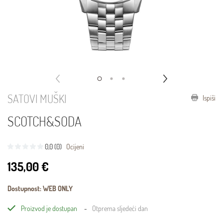
SATOVI MUŠKI
Ispiši
SCOTCH&SODA
0,0 (0)
Ocijeni
135,00 €
Dostupnost: WEB ONLY
Proizvod je dostupan
Otprema sljedeći dan