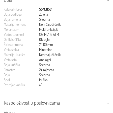
Kataloški broj
SSM.115C
Boja podloge
Zelena
Boja remena
Srebrna
Materijal remena
Nehrđajući čelik
Mehanizam
Multifunkcijski
Vodootpornost
100 M / 10 ATM
Oblik kućišta
Okruglo
Širina remena
22.00 mm
Vrsta stakla
Mineralno
Materijal kućišta
Nehrđajući čelik
Vrsta sata
Analogni
Boja kućišta
Srebrna
Jamstvo
24 mjeseca
Boja
Srebrna
Spol
Muško
Promjer kućišta
42
Raspoloživost u poslovnicama
Webshop