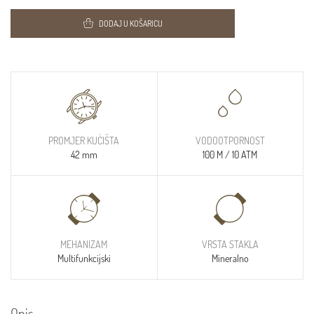
DODAJ U KOŠARICU
PROMJER KUĆIŠTA
VODOOTPORNOST
42 mm
100 M / 10 ATM
MEHANIZAM
VRSTA STAKLA
Multifunkcijski
Mineralno
Opis