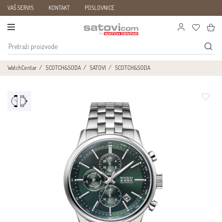
VAŠ SERVIS
KONTAKT
POSLOVNICE
WatchCentar
SCOTCH&SODA
SATOVI
SCOTCH&SODA