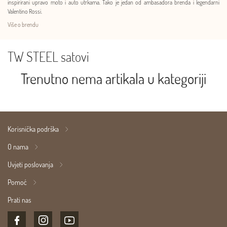
inspirirani upravo moto i auto utrkama. Tako je jedan od ambasadora brenda i legendarni
Valentino Rossi.
Više o brendu
TW STEEL satovi
Trenutno nema artikala u kategoriji
Korisnička podrška
O nama
Uvjeti poslovanja
Pomoć
Prati nas