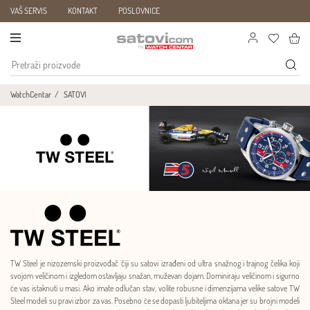
VAŠ SERVIS
KONTAKT
POSLOVNICE
WatchCentar
SATOVI
TW Steel je nizozemski proizvođač čiji su satovi izrađeni od ultra snažnog i trajnog čelika koji
svojom veličinom i izgledom ostavljaju snažan, muževan dojam. Dominiraju veličinom i sigurno
će vas istaknuti u masi. Ako imate odlučan stav, volite robusne i dimenzijama velike satove TW
Steel modeli su pravi izbor za vas. Posebno će se dopasti ljubiteljima oktana jer su brojni modeli