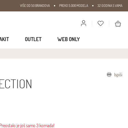
VIŠE OD 50 BRANDOVA
PREKO 5.000 MODELA
32 GODINA S VAMA
AKIT
OUTLET
WEB ONLY
Ispiši
ECTION
Preostalo je još samo 3 komada!