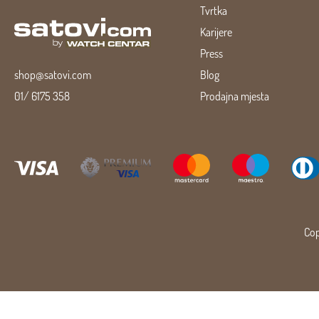
Tvrtka
Karijere
Press
shop@satovi.com
Blog
01/ 6175 358
Prodajna mjesta
Cop