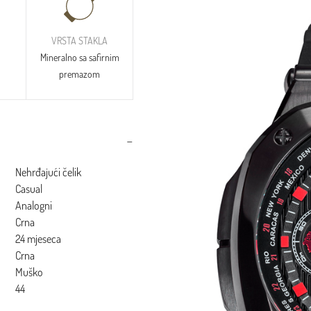
VRSTA STAKLA
Mineralno sa safirnim
premazom
Nehrđajući čelik
Casual
Analogni
Crna
24 mjeseca
Crna
Muško
44