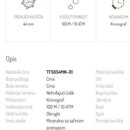
PROMJER KUĆIŠTA
VODOOTPORNOST
MEHANIZAM
44 mm
100 M / 10 ATM
Kronograf
Opis
Kataloški broj
TF5054MN-01
Materijal kućišta
Boja podloge
Crna
Stil
Boja remena
Crna
Vrsta sata
Materijal remena
Nehrđajući čelik
Boja kućišta
Mehanizam
Kronograf
Jamstvo
Vodootpornost
100 M / 10 ATM
Boja
Oblik kućišta
Okruglo
Spol
Vrsta stakla
Mineralno sa safirnim
Promjer kućišta
premazom