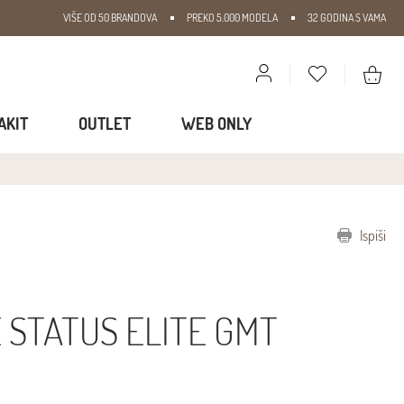
VIŠE OD 50 BRANDOVA
PREKO 5.000 MODELA
32 GODINA S VAMA
AKIT
OUTLET
WEB ONLY
Ispiši
I
 STATUS ELITE GMT