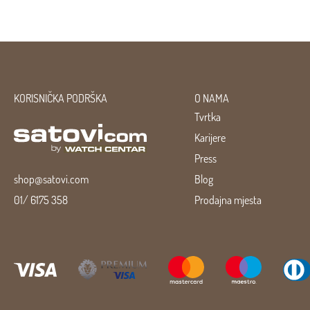
KORISNIČKA PODRŠKA
O NAMA
Tvrtka
Karijere
Press
shop@satovi.com
Blog
01/ 6175 358
Prodajna mjesta