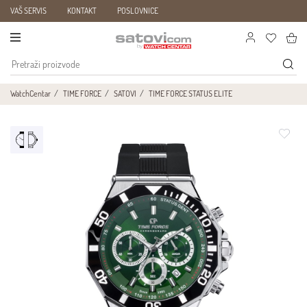
VAŠ SERVIS
KONTAKT
POSLOVNICE
WatchCentar
TIME FORCE
SATOVI
TIME FORCE STATUS ELITE