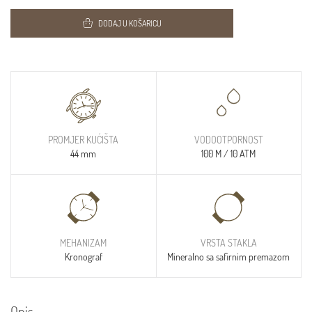
DODAJ U KOŠARICU
PROMJER KUĆIŠTA
VODOOTPORNOST
44 mm
100 M / 10 ATM
MEHANIZAM
VRSTA STAKLA
Kronograf
Mineralno sa safirnim premazom
Opis