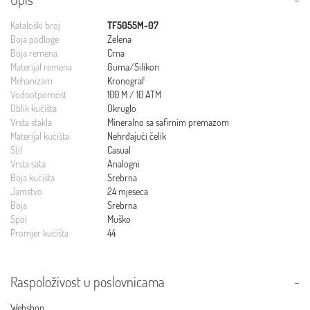
Kataloški broj
TF5055M-07
Boja podloge
Zelena
Boja remena
Crna
Materijal remena
Guma/Silikon
Mehanizam
Kronograf
Vodootpornost
100 M / 10 ATM
Oblik kućišta
Okruglo
Vrsta stakla
Mineralno sa safirnim premazom
Materijal kućišta
Nehrđajući čelik
Stil
Casual
Vrsta sata
Analogni
Boja kućišta
Srebrna
Jamstvo
24 mjeseca
Boja
Srebrna
Spol
Muško
Promjer kućišta
44
Raspoloživost u poslovnicama
Webshop