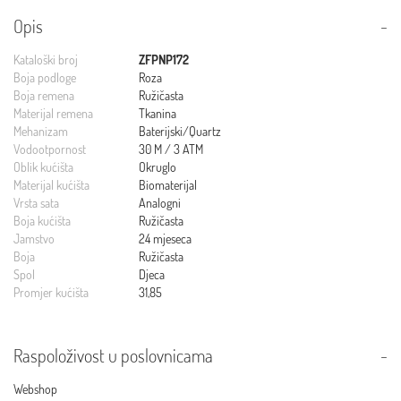
Opis
Kataloški broj
ZFPNP172
Boja podloge
Roza
Boja remena
Ružičasta
Materijal remena
Tkanina
Mehanizam
Baterijski/Quartz
Vodootpornost
30 M / 3 ATM
Oblik kućišta
Okruglo
Materijal kućišta
Biomaterijal
Vrsta sata
Analogni
Boja kućišta
Ružičasta
Jamstvo
24 mjeseca
Boja
Ružičasta
Spol
Djeca
Promjer kućišta
31,85
Raspoloživost u poslovnicama
Webshop