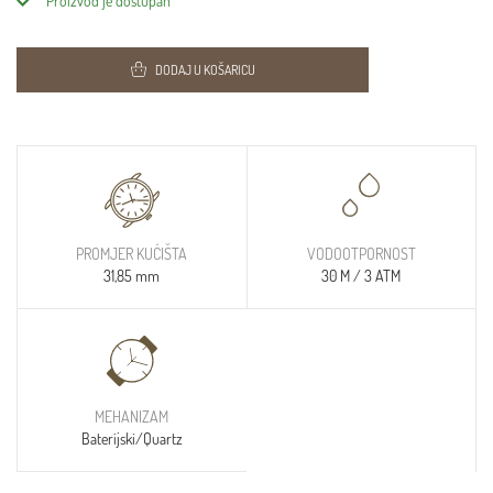
Proizvod je dostupan
DODAJ U KOŠARICU
PROMJER KUĆIŠTA
VODOOTPORNOST
31,85 mm
30 M / 3 ATM
MEHANIZAM
Baterijski/Quartz