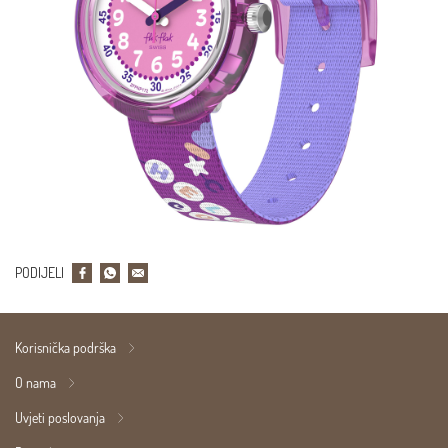
PODIJELI
Korisnička podrška
O nama
Uvjeti poslovanja