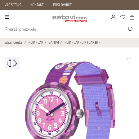
VAŠ SERVIS
KONTAKT
POSLOVNICE
WatchCentar
FLIK FLAK
SATOVI
FLIK FLAK FLIK FLAK BFF