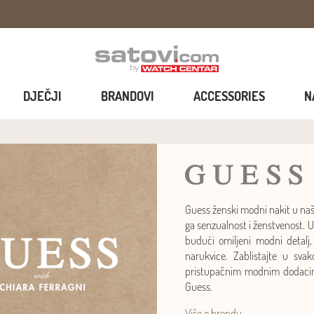
DJEČJI
BRANDOVI
ACCESSORIES
N
Guess ženski modni nakit u naš
ga senzualnost i ženstvenost. 
budući omiljeni modni detalj,
narukvice. Zablistajte u sva
pristupačnim modnim dodacima
Guess.
Više o brendu