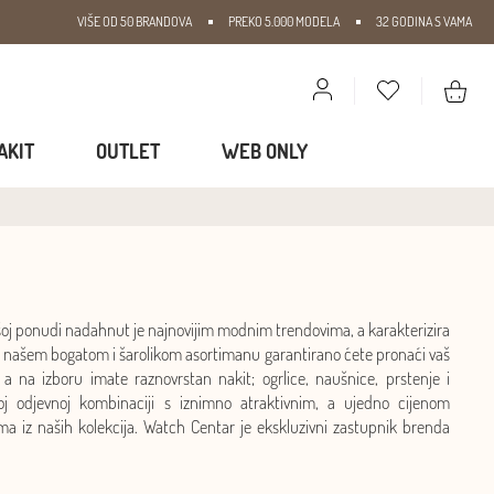
VIŠE OD 50 BRANDOVA
PREKO 5.000 MODELA
32 GODINA S VAMA
AKIT
OUTLET
WEB ONLY
oj ponudi nadahnut je najnovijim modnim trendovima, a karakterizira
U našem bogatom i šarolikom asortimanu garantirano ćete pronaći vaš
 a na izboru imate raznovrstan nakit; ogrlice, naušnice, prstenje i
koj odjevnoj kombinaciji s iznimno atraktivnim, a ujedno cijenom
 iz naših kolekcija. Watch Centar je ekskluzivni zastupnik brenda