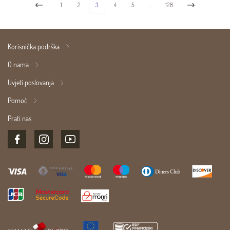
1
2
3
4
5
…
128
Korisnička podrška
O nama
Uvjeti poslovanja
Pomoć
Prati nas