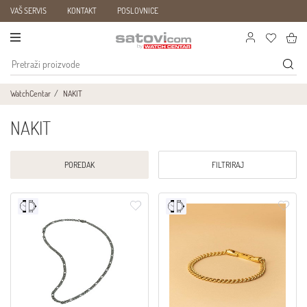
VAŠ SERVIS
KONTAKT
POSLOVNICE
WatchCentar
NAKIT
NAKIT
POREDAK
FILTRIRAJ