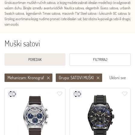
široki asortiman muških ručnih satova, iz kojeg možete izabrati idealan model koji će odgovarati
vašem duhu. Birajte između avanturističkih Nautica satova, elegantnih Guess satova, urbanih
Swatch satova, legendarnih Timex satova, masivnih TW Steel satova i luksuznih GC satova. Iz
širokog asortimana kojeg nudimo pronaći ćete idealan sat, bez obzira kupovali ga sebi ili dragoj
vam osobi.
Muški satovi
POREDAK
FILTRIRAJ
Mehanizam: Kronograf
Grupa: SATOVI MUŠKI
Ukloni sve