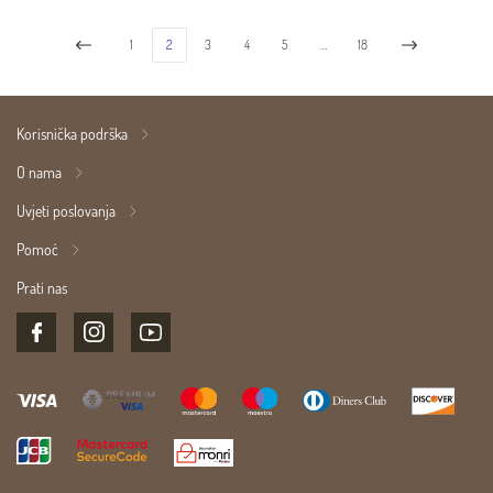
1
2
3
4
5
…
18
Korisnička podrška
O nama
Uvjeti poslovanja
Pomoć
Prati nas