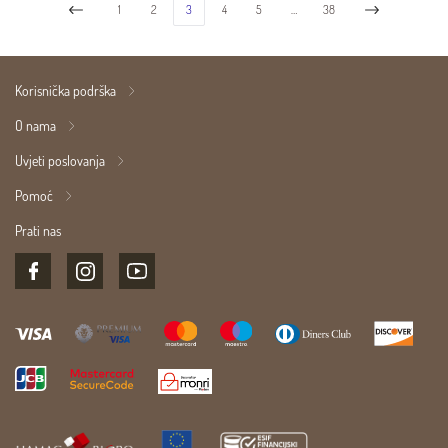
1
2
3
4
5
…
38
Korisnička podrška
O nama
Uvjeti poslovanja
Pomoć
Prati nas