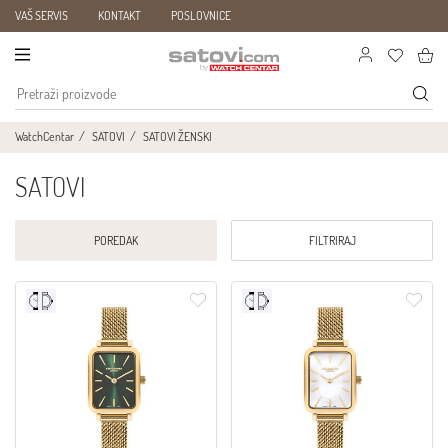
VAŠ SERVIS
KONTAKT
POSLOVNICE
WatchCentar
SATOVI
SATOVI ŽENSKI
SATOVI
POREDAK
FILTRIRAJ