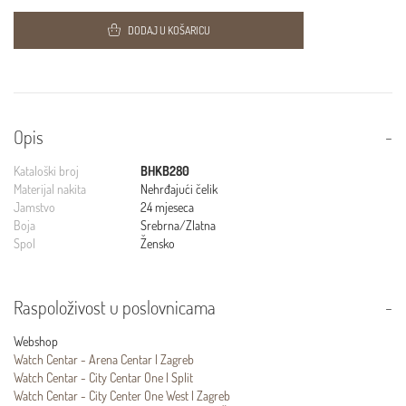
DODAJ U KOŠARICU
Opis
Kataloški broj
BHKB280
Materijal nakita
Nehrđajući čelik
Jamstvo
24 mjeseca
Boja
Srebrna/Zlatna
Spol
Žensko
Raspoloživost u poslovnicama
Webshop
Watch Centar - Arena Centar | Zagreb
Watch Centar - City Centar One | Split
Watch Centar - City Center One West | Zagreb