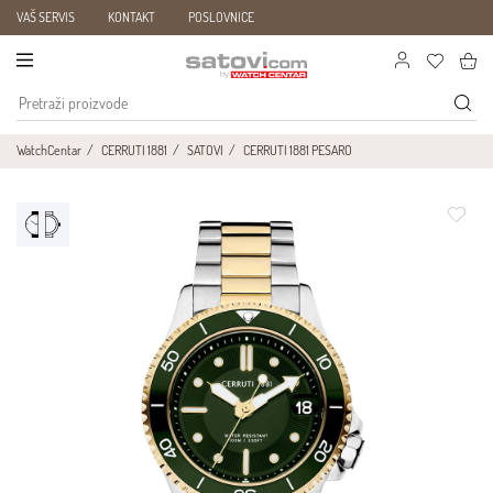
VAŠ SERVIS
KONTAKT
POSLOVNICE
WatchCentar
CERRUTI 1881
SATOVI
CERRUTI 1881 PESARO