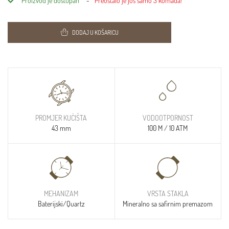
Proizvod je dostupan
Preostalo je još samo 3 komada!
DODAJ U KOŠARICU
PROMJER KUĆIŠTA
VODOOTPORNOST
43 mm
100 M / 10 ATM
MEHANIZAM
VRSTA STAKLA
Baterijski/Quartz
Mineralno sa safirnim premazom