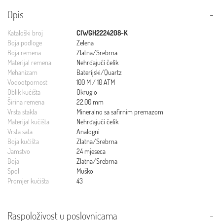
Opis
Kataloški broj
CIWGH2224208-K
Boja podloge
Zelena
Boja remena
Zlatna/Srebrna
Materijal remena
Nehrđajući čelik
Mehanizam
Baterijski/Quartz
Vodootpornost
100 M / 10 ATM
Oblik kućišta
Okruglo
Širina remena
22.00 mm
Vrsta stakla
Mineralno sa safirnim premazom
Materijal kućišta
Nehrđajući čelik
Vrsta sata
Analogni
Boja kućišta
Zlatna/Srebrna
Jamstvo
24 mjeseca
Boja
Zlatna/Srebrna
Spol
Muško
Promjer kućišta
43
Raspoloživost u poslovnicama