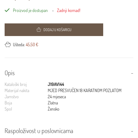
Proizvod je dostupan
Zadnji komad!
DODAJ U KOŠARICU
Ušteda:
45,50 €
Opis
Kataloški broj
J19AVI44
Materijal nakita
MJED PRESVUČEN 18 KARATNOM POZLATOM
Jamstvo
24 mjeseca
Boja
Zlatna
Spol
Žensko
Raspoloživost u poslovnicama