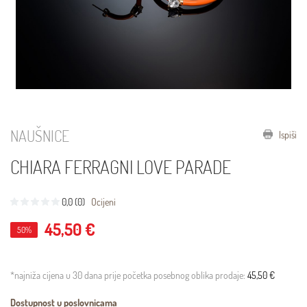
NAUŠNICE
Ispiši
CHIARA FERRAGNI LOVE PARADE
0,0 (0)
Ocijeni
45,50 €
50%
*najniža cijena u 30 dana prije početka posebnog oblika prodaje:
45,50 €
Dostupnost u poslovnicama