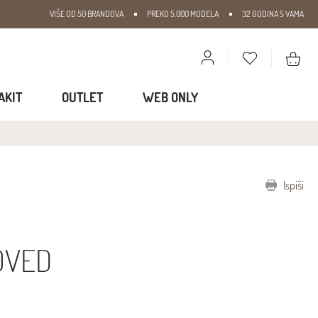
VIŠE OD 50 BRANDOVA
PREKO 5.000 MODELA
32 GODINA S VAMA
AKIT
OUTLET
WEB ONLY
Ispiši
OVED