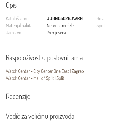
Opis
Kataloški broj
JUBN05026JWRH
Boja
Materijal nakita
Nehrđajući čelik
Spol
Jamstvo
24 mjeseca
Raspoloživost u poslovnicama
Watch Centar - City Center One East | Zagreb
Watch Centar - Mall of Split | Split
Recenzije
Vodič za veličinu proizvoda