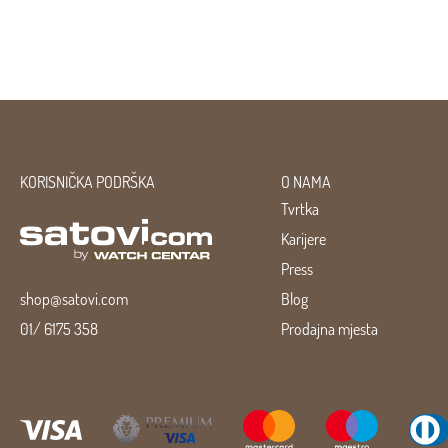
KORISNIČKA PODRŠKA
O NAMA
Tvrtka
Karijere
Press
shop@satovi.com
Blog
01/ 6175 358
Prodajna mjesta