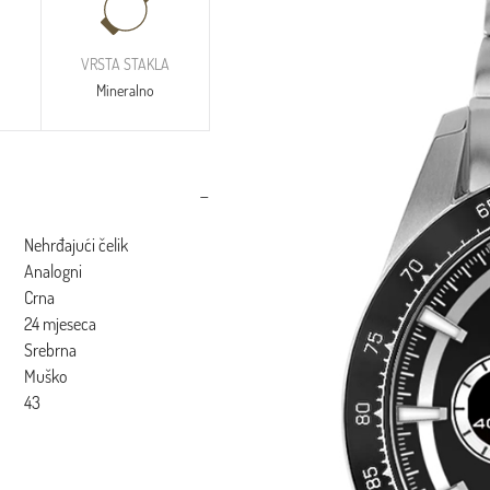
VRSTA STAKLA
Mineralno
Nehrđajući čelik
Analogni
Crna
24 mjeseca
Srebrna
Muško
43