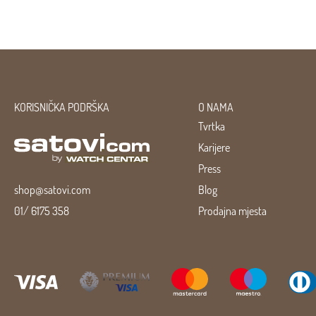
KORISNIČKA PODRŠKA
O NAMA
Tvrtka
Karijere
Press
shop@satovi.com
Blog
01/ 6175 358
Prodajna mjesta