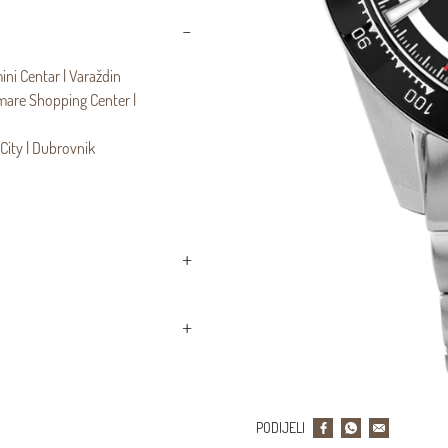
ni Centar | Varaždin
mare Shopping Center |
City | Dubrovnik
PODIJELI