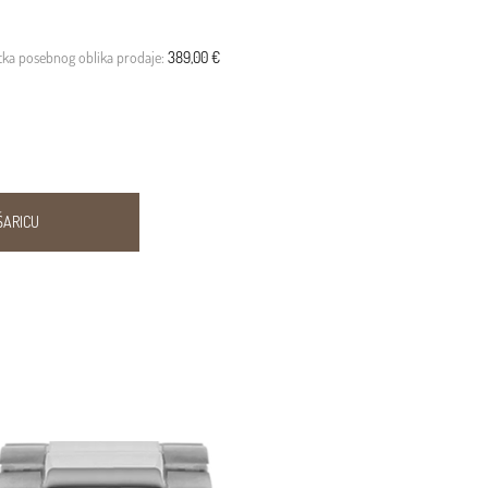
etka posebnog oblika prodaje:
389,00 €
ŠARICU