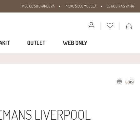
VIŠE OD 50 BRANDOVA
PREKO 5.000 MODELA
32 GODINA S VAMA
AKIT
OUTLET
WEB ONLY
Ispiši
I
EMANS LIVERPOOL