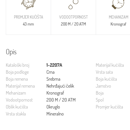
PROMJER KUĆIŠTA
VODOOTPORNOST
MEHANIZAM
43 mm
200 M / 20 ATM
Kronograf
Opis
Kataloški broj
1-2207A
Materijal kućišta
Boja podloge
Crna
Vrsta sata
Boja remena
Srebrna
Boja kućišta
Materijal remena
Nehrđajući čelik
Jamstvo
Mehanizam
Kronograf
Boja
Vodootpornost
200 M / 20 ATM
Spol
Oblik kućišta
Okruglo
Promjer kućišta
Vrsta stakla
Mineralno