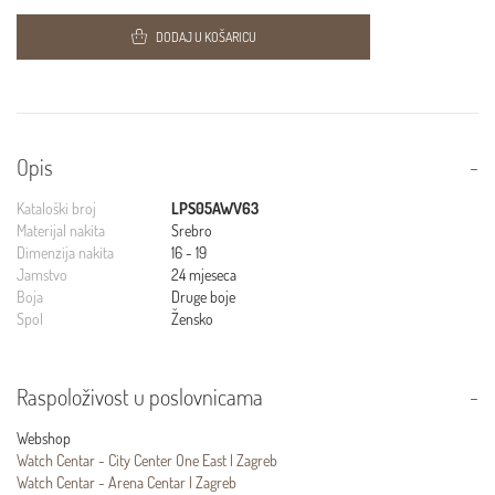
DODAJ U KOŠARICU
Opis
Kataloški broj
LPS05AWV63
Materijal nakita
Srebro
Dimenzija nakita
16 - 19
Jamstvo
24 mjeseca
Boja
Druge boje
Spol
Žensko
Raspoloživost u poslovnicama
Webshop
Watch Centar - City Center One East | Zagreb
Watch Centar - Arena Centar | Zagreb