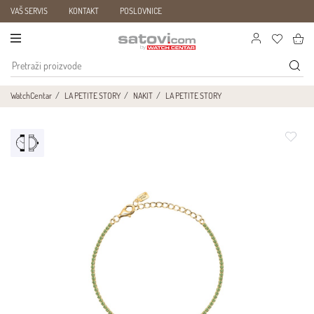
VAŠ SERVIS
KONTAKT
POSLOVNICE
WatchCentar
LA PETITE STORY
NAKIT
LA PETITE STORY