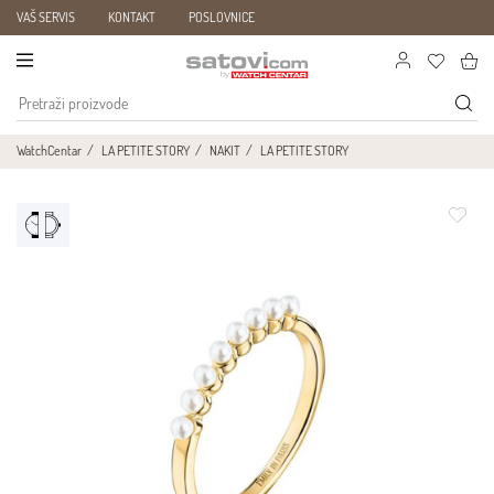
VAŠ SERVIS
KONTAKT
POSLOVNICE
WatchCentar
LA PETITE STORY
NAKIT
LA PETITE STORY