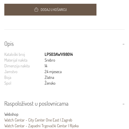
DODAJ U KOŠARICU
Opis
Kataloški broj
LPS03AWV98014
Materijal nakita
Srebro
Dimenzija nakita
14
Jamstvo
24 mjeseca
Boja
Zlatna
Spol
Žensko
Raspoloživost u poslovnicama
Webshop
Watch Centar - City Center One East | Zagreb
Watch Centar - Zapadni Trgovački Centar | Rijeka