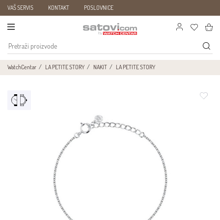
VAŠ SERVIS
KONTAKT
POSLOVNICE
WatchCentar
LA PETITE STORY
NAKIT
LA PETITE STORY