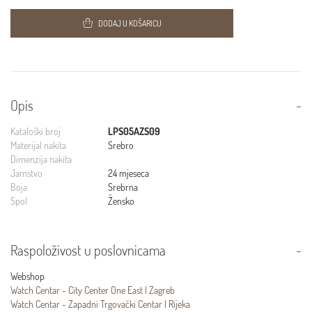
DODAJ U KOŠARICU
Opis
Kataloški broj
LPS05AZS09
Materijal nakita
Srebro
Dimenzija nakita
Jamstvo
24 mjeseca
Boja
Srebrna
Spol
Žensko
Raspoloživost u poslovnicama
Webshop
Watch Centar - City Center One East | Zagreb
Watch Centar - Zapadni Trgovački Centar | Rijeka