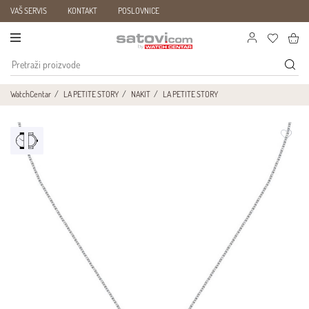
VAŠ SERVIS
KONTAKT
POSLOVNICE
WatchCentar
LA PETITE STORY
NAKIT
LA PETITE STORY