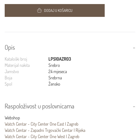
DODAJ U KOŠARICU
Opis
Kataloški broj
LPS10AZR03
Materijal nakita
Srebro
Jamstvo
24 mjeseca
Boja
Srebrna
Spol
Žensko
Raspoloživost u poslovnicama
Webshop
Watch Centar - City Center One East | Zagreb
Watch Centar - Zapadni Trgovački Centar | Rijeka
Watch Centar - City Center One West | Zagreb