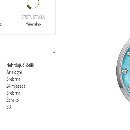
VRSTA STAKLA
tz
Mineralno
Nehrđajući čelik
Analogni
Srebrna
24 mjeseca
Srebrna
Žensko
33