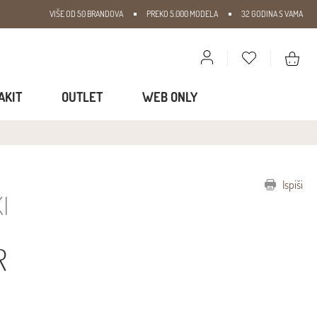
VIŠE OD 50 BRANDOVA
PREKO 5.000 MODELA
32 GODINA S VAMA
AKIT
OUTLET
WEB ONLY
Ispiši
I
R