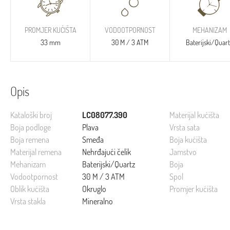
PROMJER KUĆIŠTA
VODOOTPORNOST
MEHANIZAM
33 mm
30 M / 3 ATM
Baterijski/Quar
Opis
Kataloški broj
LC08077.390
Materijal kućišta
Boja podloge
Plava
Vrsta sata
Boja remena
Smeđa
Boja kućišta
Materijal remena
Nehrđajući čelik
Jamstvo
Mehanizam
Baterijski/Quartz
Boja
Vodootpornost
30 M / 3 ATM
Spol
Oblik kućišta
Okruglo
Promjer kućišta
Vrsta stakla
Mineralno