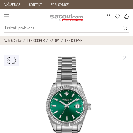
VAŠ SERVIS
KONTAKT
POSLOVNICE
WatchCentar
LEE COOPER
SATOVI
LEE COOPER