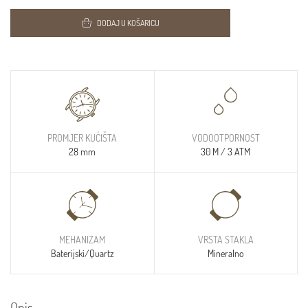
DODAJ U KOŠARICU
PROMJER KUĆIŠTA
VODOOTPORNOST
28 mm
30 M / 3 ATM
MEHANIZAM
VRSTA STAKLA
Baterijski/Quartz
Mineralno
Opis