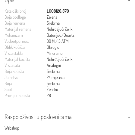
Kataloški broj
LC08126.370
Boja podloge
Zelena
Boja remena
Srebrna
Materijal remena
Nehrđajući čelik
Mehanizam
Baterijski/Quartz
Vodootpornost
30 M / 3 ATM
Oblik kućišta
Okruglo
Vrsta stakla
Mineralno
Materijal kućišta
Nehrđajući čelik
Vrsta sata
Analogni
Boja kućišta
Srebrna
Jamstvo
24 mjeseca
Boja
Srebrna
Spol
Žensko
Promjer kućišta
28
Raspoloživost u poslovnicama
Webshop