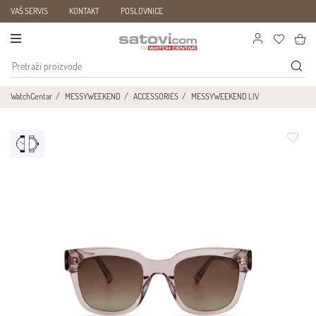
VAŠ SERVIS
KONTAKT
POSLOVNICE
WatchCentar
MESSYWEEKEND
ACCESSORIES
MESSYWEEKEND LIV