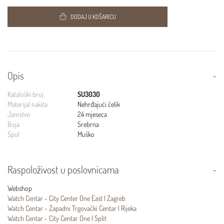
DODAJ U KOŠARICU
Opis
Kataloški broj
SU3030
Materijal nakita
Nehrđajući čelik
Jamstvo
24 mjeseca
Boja
Srebrna
Spol
Muško
Raspoloživost u poslovnicama
Webshop
Watch Centar - City Center One East | Zagreb
Watch Centar - Zapadni Trgovački Centar | Rijeka
Watch Centar - City Centar One | Split