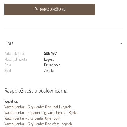
DODAJ U KOŠARICU
Opis
Kataloški broj
SD0407
Materijal nakita
Legura
Boja
Druge boje
Spol
Žensko
Raspoloživost u poslovnicama
Webshop
Watch Centar - City Center One East | Zagreb
Watch Centar - Zapadni Trgovački Centar | Rijeka
Watch Centar - City Centar One | Split
Watch Centar - City Center One West | Zagreb