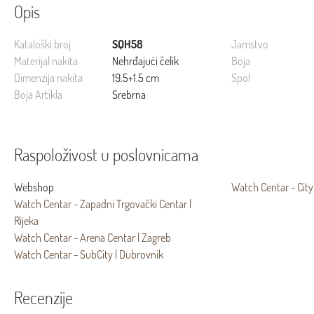
Opis
Kataloški broj
SQH58
Jamstvo
Materijal nakita
Nehrđajući čelik
Boja
Dimenzija nakita
19.5+1.5 cm
Spol
Boja Artikla
Srebrna
Raspoloživost u poslovnicama
Webshop
Watch Centar - City
Watch Centar - Zapadni Trgovački Centar |
Rijeka
Watch Centar - Arena Centar | Zagreb
Watch Centar - SubCity | Dubrovnik
Recenzije