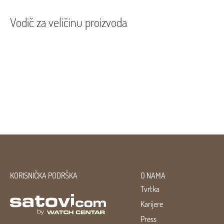
Vodič za veličinu proizvoda
KORISNIČKA PODRŠKA
O NAMA
Tvrtka
Karijere
Press