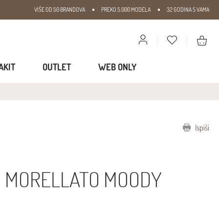
VIŠE OD 50 BRANDOVA
PREKO 5.000 MODELA
32 GODINA S VAMA
AKIT
OUTLET
WEB ONLY
Ispiši
 MORELLATO MOODY