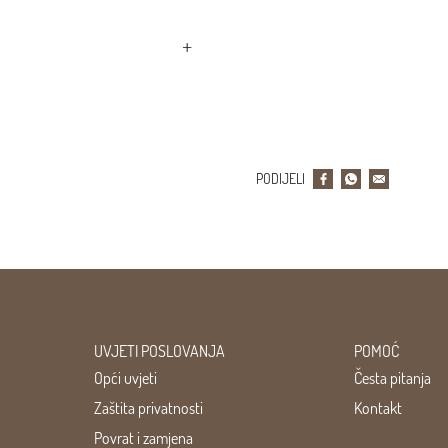
PODIJELI
UVJETI POSLOVANJA
POMOĆ
Opći uvjeti
Česta pitanja
Zaštita privatnosti
Kontakt
Povrat i zamjena