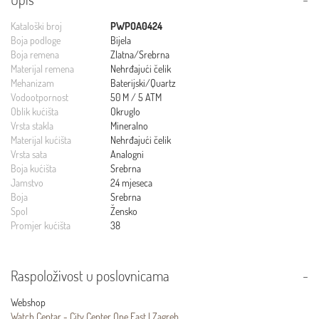
Kataloški broj
PWPOA0424
Boja podloge
Bijela
Boja remena
Zlatna/Srebrna
Materijal remena
Nehrđajući čelik
Mehanizam
Baterijski/Quartz
Vodootpornost
50 M / 5 ATM
Oblik kućišta
Okruglo
Vrsta stakla
Mineralno
Materijal kućišta
Nehrđajući čelik
Vrsta sata
Analogni
Boja kućišta
Srebrna
Jamstvo
24 mjeseca
Boja
Srebrna
Spol
Žensko
Promjer kućišta
38
Raspoloživost u poslovnicama
Webshop
Watch Centar - City Center One East | Zagreb