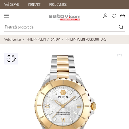
VAŠ SERVIS
KONTAKT
POSLOVNICE
WatchCentar
PHILIPP PLEIN
SATOVI
PHILIPP PLEIN ROCK COUTURE