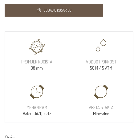
DODAJ U KOŠARICU
PROMJER KUĆIŠTA
VODOOTPORNOST
38 mm
50 M / 5 ATM
MEHANIZAM
VRSTA STAKLA
Baterijski/Quartz
Mineralno
Opis