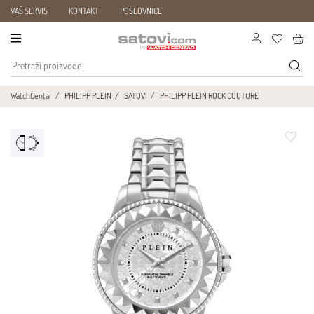
VAŠ SERVIS
KONTAKT
POSLOVNICE
WatchCentar
PHILIPP PLEIN
SATOVI
PHILIPP PLEIN ROCK COUTURE