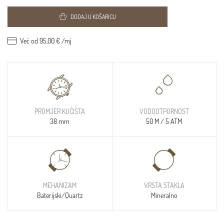
DODAJ U KOŠARICU
Već od 95,00 € /mj
PROMJER KUĆIŠTA
VODOOTPORNOST
38 mm
50 M / 5 ATM
MEHANIZAM
VRSTA STAKLA
Baterijski/Quartz
Mineralno