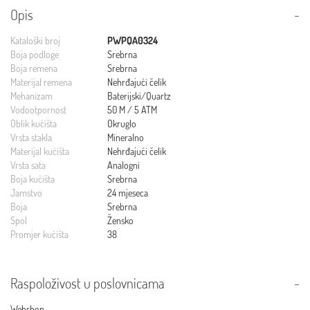
Opis
Kataloški broj
PWPQA0324
Boja podloge
Srebrna
Boja remena
Srebrna
Materijal remena
Nehrđajući čelik
Mehanizam
Baterijski/Quartz
Vodootpornost
50 M / 5 ATM
Oblik kućišta
Okruglo
Vrsta stakla
Mineralno
Materijal kućišta
Nehrđajući čelik
Vrsta sata
Analogni
Boja kućišta
Srebrna
Jamstvo
24 mjeseca
Boja
Srebrna
Spol
Žensko
Promjer kućišta
38
Raspoloživost u poslovnicama
Webshop