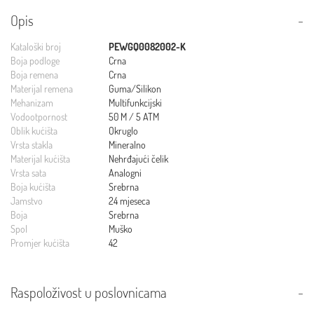
Opis
Kataloški broj
PEWGQ0082002-K
Boja podloge
Crna
Boja remena
Crna
Materijal remena
Guma/Silikon
Mehanizam
Multifunkcijski
Vodootpornost
50 M / 5 ATM
Oblik kućišta
Okruglo
Vrsta stakla
Mineralno
Materijal kućišta
Nehrđajući čelik
Vrsta sata
Analogni
Boja kućišta
Srebrna
Jamstvo
24 mjeseca
Boja
Srebrna
Spol
Muško
Promjer kućišta
42
Raspoloživost u poslovnicama