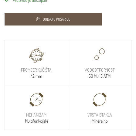
Proizvod je dostupan
DODAJ U KOŠARICU
PROMJER KUĆIŠTA
VODOOTPORNOST
42 mm
50 M / 5 ATM
MEHANIZAM
VRSTA STAKLA
Multifunkcijski
Mineralno